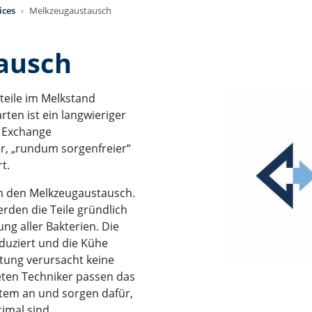
ices
Melkzeugaustausch
ausch
teile im Melkstand
ten ist ein langwieriger
r Exchange
er, „rundum sorgenfreier“
t.
um den Melkzeugaustausch.
rden die Teile gründlich
ung aller Bakterien. Die
duziert und die Kühe
tung verursacht keine
eten Techniker passen das
tem an und sorgen dafür,
imal sind.