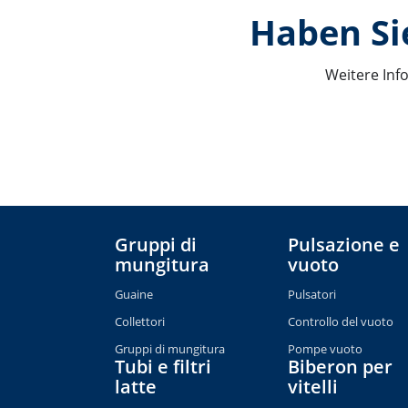
Haben Si
Weitere Inf
Gruppi di
Pulsazione e
mungitura
vuoto
Guaine
Pulsatori
Collettori
Controllo del vuoto
Gruppi di mungitura
Pompe vuoto
Tubi e filtri
Biberon per
latte
vitelli