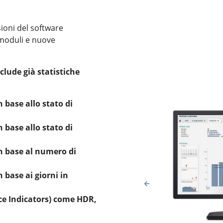
sioni del software
moduli e nuove
lude già statistiche
 base allo stato di
 base allo stato di
n base al numero di
base ai giorni in
nce Indicators) come HDR,