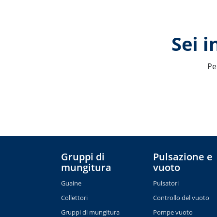
Sei 
Pe
Gruppi di
Pulsazione e
mungitura
vuoto
Guaine
Pulsatori
Collettori
Controllo del vuoto
Gruppi di mungitura
Pompe vuoto