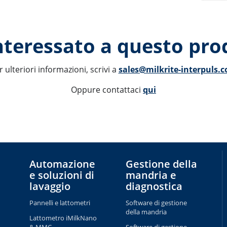
interessato a questo pro
r ulteriori informazioni, scrivi a 
sales@milkrite-interpuls.
Oppure contattaci 
qui
Automazione
Gestione della
e soluzioni di
mandria e
lavaggio
diagnostica
Pannelli e lattometri
Software di gestione
della mandria
Lattometro iMilkNano