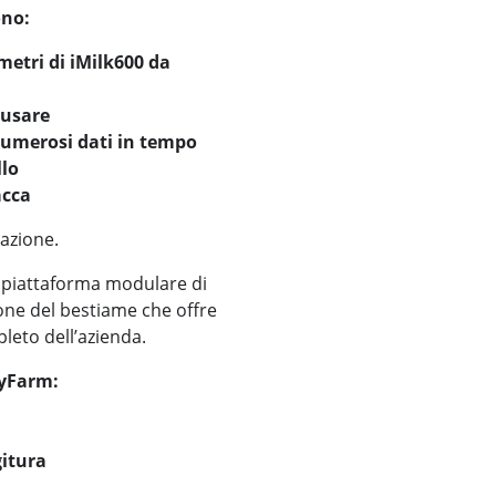
ono:
metri di iMilk600 da
 usare
 numerosi dati in tempo
llo
acca
azione.
a piattaforma modulare di
one del bestiame che offre
leto dell’azienda.
MyFarm:
gitura