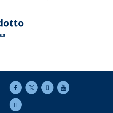
dotto
com