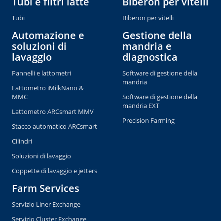
Tubi e filtri latte
Biberon per vitelli
Tubi
Biberon per vitelli
Automazione e
Gestione della
soluzioni di
mandria e
lavaggio
diagnostica
Pannelli e lattometri
Software di gestione della
mandria
Lattometro iMilkNano &
MMC
Software di gestione della
mandria EXT
Lattometro ARCsmart MMV
Precision Farming
Stacco automatico ARCsmart
Cilindri
Soluzioni di lavaggio
Coppette di lavaggio e jetters
Farm Services
Servizio Liner Exchange
Servizio Cluster Exchange