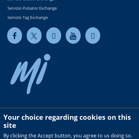
Servizio Pulsator Exchange
Servizio Tag Exchange
Your choice regarding cookies on this
Copyright © 2026 milkrite | InterPuls. All rights reserved.
site
Privacy and Cookie Policy
By clicking the Accept button, you agree to us doing so.
Terms of use